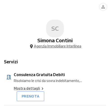
Gratuita
digitale
Video
Debiti
documenti
Gratuita
-
MUTUI
e
PRESTITI
SC
Simona Contini
Agenzia Immobiliare Interlinea
Servizi
Consulenza Gratuita Debiti
Risolviamo le crisi da sovra indebitamento,...
Mostra dettagli
PRENOTA