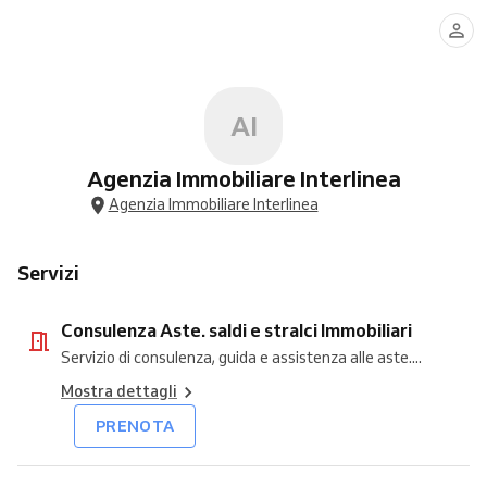
Aste.
Gratuita
Gratuita
Gratuita
digitale
Video
saldi
immobili
Debiti
Giuridica
documenti
Gratuita
e
e
-
stralci
Legale
MUTUI
Immobiliari
e
PRESTITI
AI
Agenzia Immobiliare Interlinea
Agenzia Immobiliare Interlinea
Servizi
Consulenza Aste. saldi e stralci Immobiliari
Servizio di consulenza, guida e assistenza alle aste....
Mostra dettagli
PRENOTA